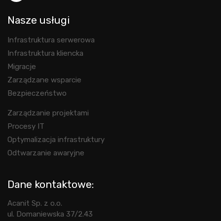
Nasze usługi
Infrastruktura serwerowa
Infrastruktura kliencka
Migracje
Zarządzane wsparcie
Bezpieczeństwo
Zarządzanie projektami
Procesy IT
Optymalizacja infrastruktury
Odtwarzanie awaryjne
Dane kontaktowe:
Acanit Sp. z o.o.
ul. Domaniewska 37/2.43