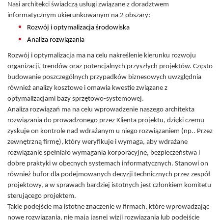
Nasi architekci świadczą usługi związane z doradztwem
informatycznym ukierunkowanym na 2 obszary:
Rozwój i optymalizacja środowiska
Analiza rozwiązania
Rozwój i optymalizacja ma na celu nakreślenie kierunku rozwoju
organizacji, trendów oraz potencjalnych przyszłych projektów. Często
budowanie poszczególnych przypadków biznesowych uwzględnia
również analizy kosztowe i omawia kwestie związane z
optymalizacjami bazy sprzętowo-systemowej.
Analiza rozwiązań ma na celu wprowadzenie naszego architekta
rozwiązania do prowadzonego przez Klienta projektu, dzięki czemu
zyskuje on kontrole nad wdrażanym u niego rozwiązaniem (np.. Przez
zewnętrzną firmę), który weryfikuje i wymaga, aby wdrażane
rozwiązanie spełniało wymagania korporacyjne, bezpieczeństwa i
dobre praktyki w obecnych systemach informatycznych. Stanowi on
również bufor dla podejmowanych decyzji technicznych przez zespół
projektowy, a w sprawach bardziej istotnych jest członkiem komitetu
sterującego projektem.
Takie podejście ma istotne znaczenie w firmach, które wprowadzając
nowe rozwiązania, nie mają jasnej wizji rozwiązania lub podejście