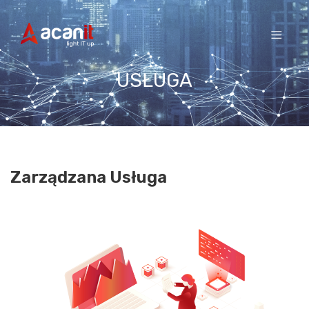
Skip
to
content
USŁUGA
Zarządzana Usługa